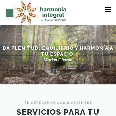
Saltar
al
Menú
contenido
FENG SHUI
SER CUERPO
FORMACIÓN
DA PLENITUD, EQUILIBRIO Y HARMONÍA A
TU ESPACIO.
MANTRAS
SOBRE MI
BLOG
CONTACTO
Marian Chacón
TE OFRECEMOS LOS SIGUIENTES
SERVICIOS PARA TU