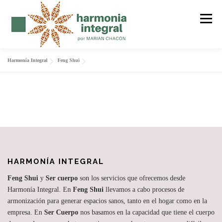
Saltar
al
Menú
contenido
Harmonía Integral
Feng Shui
FENG SHUI
SER CUERPO
FORMACIÓN
MANTRAS
SOBRE MI
BLOG
CONTACTO
HARMONÍA INTEGRAL
Feng Shui
y
Ser cuerpo
son los servicios que ofrecemos desde
Harmonía Integral. En
Feng Shui
llevamos a cabo procesos de
armonización para generar espacios sanos, tanto en el hogar como en la
empresa. En
Ser Cuerpo
nos basamos en la capacidad que tiene el cuerpo