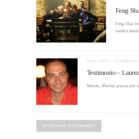
Feng Shu
Feng Shui en
nuestra situa
FENG SHUI - TESTIMONIO
Testimonio – Laure
Marian, Muchas gracias por l
N
ENTRADAS ANTERIORES
a