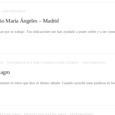
 - TESTIMONIOS
io María Ángeles – Madrid
an por tu trabajo. Tus indicaciones me han ayudado a poner orden y a ser consci
 …
UI - TESTIMONIOS
/
SER CUERPO
/
SER CUERPO - TESTIMONIOS
lagro
comenzó el retiro que hice el último sábado: Cuando escuché estas palabras en b
/
FENG SHUI - PROYECTOS
/
FENG SHUI - TESTIMONIOS