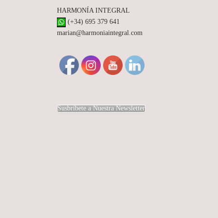
t
HARMONÍA INTEGRAL
r
(+34) 695 379 641
marian@harmoniaintegral.com
a
d
a
s
Susbríbete a Nuestra Newsletter