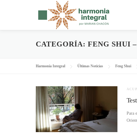
Saltar
al
contenido
CATEGORÍA:
FENG SHUI 
Harmonía Integral
Últimas Noticias
Feng Shui
ACUP
Te
Para 
Orien