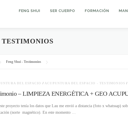
FENG SHUI
SER CUERPO
FORMACIÓN
MAN
– TESTIMONIOS
Feng Shui - Testimonios
UNTURA DEL ESPACIO
/
ACUPUNTURA DEL ESPACIO - TESTIMONIOS
stimonio – LIMPIEZA ENERGÉTICA + GEO ACU
este proyecto tenía los datos que Lau me envió a distancia (foto x whatssap) so
tación (norte magnético). En este momento …