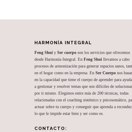
v
e
g
a
HARMONÍA INTEGRAL
c
Feng Shui
y
Ser cuerpo
son los servicios que ofrecemos
i
desde Harmonía Integral. En
Feng Shui
llevamos a cabo
procesos de armonización para generar espacios sanos, tan
ó
en el hogar como en la empresa. En
Ser Cuerpo
nos basa
n
en la capacidad que tiene el cuerpo de aprender para ayuda
a gestionar y resolver temas que son difíciles de soluciona
d
por ti mismo. Elegimos entre más de 200 técnicas, todas
relacionadas con el coaching sistémico y psicosomático, p
e
actuar sobre tu cuerpo y conseguir que aprenda a reconduc
e
lo que le impide estar bien y ser como es.
n
CONTACTO: