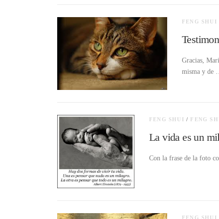
FENG SHUI
Testimon
Gracias, Mari
misma y de
FENG SHUI
/
FENG SH
La vida es un mi
Con la frase de la foto 
FENG SHUI