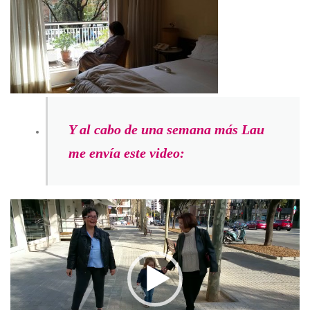
Y al cabo de una semana más Lau
me envía este video:
Reproductor
de
vídeo