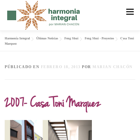
Saltar
al
Menú
contenido
Harmonía Integral
Últimas Noticias
Feng Shui
Feng Shui - Proyectos
Casa Toni
FENG SHUI
SER CUERPO
FORMACIÓN
Marquez
MANTRAS
SOBRE MI
BLOG
CONTACTO
PÚBLICADO EN
FEBRERO 18, 2013
POR
MARIAN CHACÓN
2007- Casa Toni Marquez