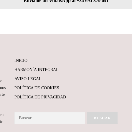
Envíame un WhatsApp al +34 695 379 641
INICIO
HARMONÍA INTEGRAL
AVISO LEGAL
to
mos
POLÍTICA DE COOKIES
rte
POLÍTICA DE PRIVACIDAD
r
ara
Buscar:
ir