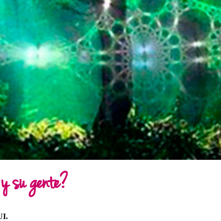
 y su gente?
UI.