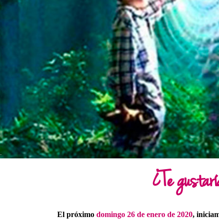
.
¿Te gustarí
El próximo
domingo 26 de enero de 2020
, inici