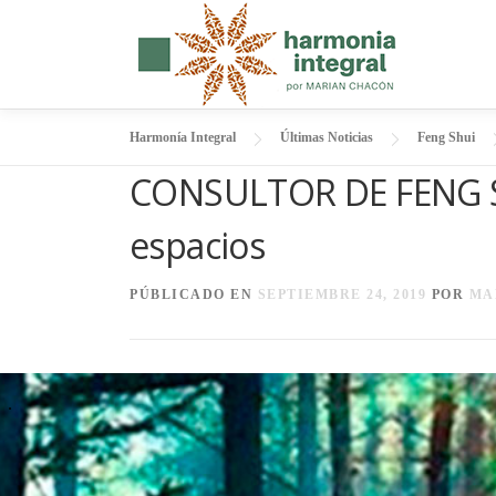
Saltar
al
contenido
Harmonía Integral
Últimas Noticias
Feng Shui
CONSULTOR DE FENG SH
espacios
PÚBLICADO EN
SEPTIEMBRE 24, 2019
POR
MA
.