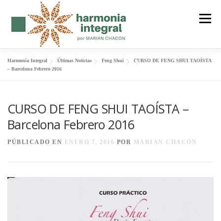
Saltar
al
Menú
contenido
Harmonía Integral
Últimas Noticias
Feng Shui
CURSO DE FENG SHUI TAOÍSTA
FENG SHUI
SER CUERPO
FORMACIÓN
– Barcelona Febrero 2016
CURSO DE FENG SHUI TAOÍSTA –
MANTRAS
SOBRE MI
BLOG
CONTACTO
Barcelona Febrero 2016
PÚBLICADO EN
ENERO 7, 2016
POR
MARIAN CHACÓN