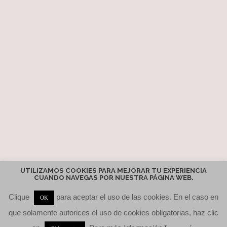
UTILIZAMOS COOKIES PARA MEJORAR TU EXPERIENCIA
CUANDO NAVEGAS POR NUESTRA PÁGINA WEB.
Clique
para aceptar el uso de las cookies. En el caso en
OK
Copyright © 2026 Harmonía Integral
–
Tema
OnePress
hecho por
que solamente autorices el uso de cookies obligatorias, haz clic
FameThemes