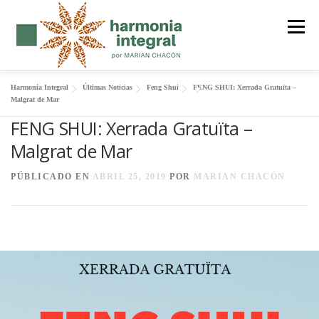
Saltar
al
Menú
contenido
Harmonía Integral
Últimas Noticias
Feng Shui
FENG SHUI: Xerrada Gratuïta –
FENG SHUI
SER CUERPO
FORMACIÓN
Malgrat de Mar
FENG SHUI: Xerrada Gratuïta –
Malgrat de Mar
MANTRAS
SOBRE MI
BLOG
CONTACTO
PÚBLICADO EN
ABRIL 25, 2019
POR
MARIAN CHACÓN