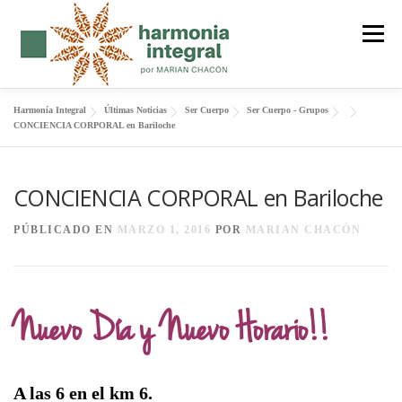
Saltar
al
Menú
contenido
Harmonía Integral
Últimas Noticias
Ser Cuerpo
Ser Cuerpo - Grupos
FENG SHUI
SER CUERPO
FORMACIÓN
CONCIENCIA CORPORAL en Bariloche
CONCIENCIA CORPORAL en Bariloche
MANTRAS
SOBRE MI
BLOG
CONTACTO
PÚBLICADO EN
MARZO 1, 2016
POR
MARIAN CHACÓN
Nuevo Día y Nuevo Horario!!
A las 6 en el km 6.