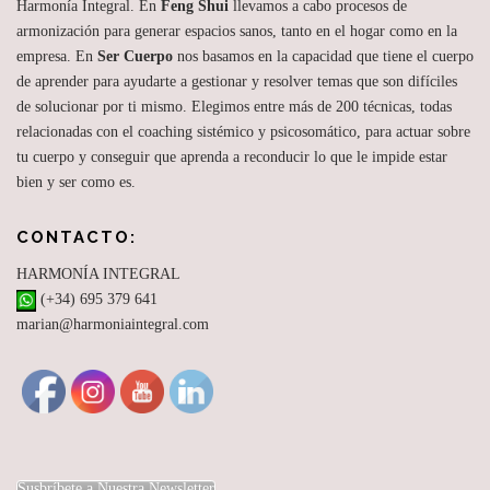
d
Harmonía Integral. En
Feng Shui
llevamos a cabo procesos de
e
armonización para generar espacios sanos, tanto en el hogar como en la
e
empresa. En
Ser Cuerpo
nos basamos en la capacidad que tiene el cuerpo
n
de aprender para ayudarte a gestionar y resolver temas que son difíciles
de solucionar por ti mismo. Elegimos entre más de 200 técnicas, todas
t
relacionadas con el coaching sistémico y psicosomático, para actuar sobre
r
tu cuerpo y conseguir que aprenda a reconducir lo que le impide estar
a
bien y ser como es.
d
a
CONTACTO:
s
HARMONÍA INTEGRAL
(+34) 695 379 641
marian@harmoniaintegral.com
Susbríbete a Nuestra Newsletter