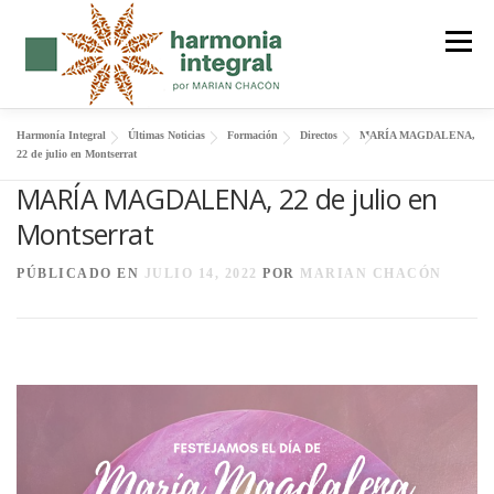
Saltar
al
Menú
contenido
Harmonía Integral
Últimas Noticias
Formación
Directos
MARÍA MAGDALENA,
FENG SHUI
SER CUERPO
FORMACIÓN
22 de julio en Montserrat
MARÍA MAGDALENA, 22 de julio en
Montserrat
MANTRAS
SOBRE MI
BLOG
CONTACTO
PÚBLICADO EN
JULIO 14, 2022
POR
MARIAN CHACÓN