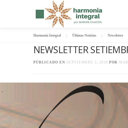
Saltar
al
contenido
Harmonía Integral
Últimas Noticias
Newsletter
NEWSLETTER SETIEMB
PÚBLICADO EN
SEPTIEMBRE 2, 2020
POR
MAR
.